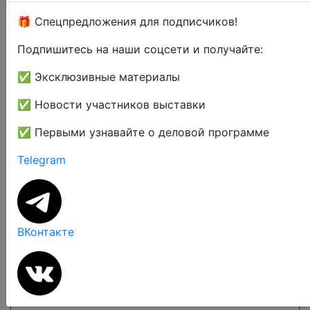
🎁 Спецпредложения для подписчиков!
Примите участие в Центре
переговоров с сетями и
Подпишитесь на наши соцсети и получайте:
дистрибьюторами и
✅ Эксклюзивные материалы
запланируйте встречи с
руководителями по закупкам,
✅ Новости участников выставки
категорийными менеджерами
✅ Первыми узнавайте о деловой программе
торговых сетей, оптовых
торговых компаний.
Telegram
Для участников выставки - это
возможность в течение всего 3-х
ВКонтакте
дней охватить
максимальное
количество торговых сетей
,
обсудить с закупщиками условия
работы с сетью и проработать