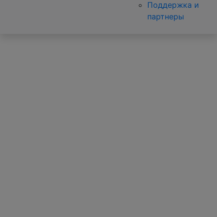
Поддержка и
партнеры
InterFood
Ural
Выставка продуктов питания