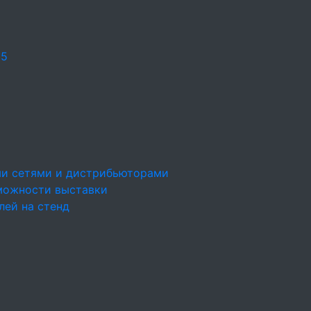
25
ми сетями и дистрибьюторами
можности выставки
лей на стенд