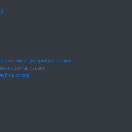
25
ми сетями и дистрибьюторами
можности выставки
лей на стенд