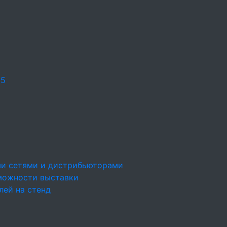
25
ми сетями и дистрибьюторами
можности выставки
лей на стенд