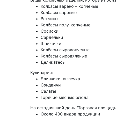
Виды колбасных изделий, которые произ
Колбасы варено – копченые
Колбасы вареные
Ветчины
Колбасы полу-копченые
Сосиски
Сардельки
Шпикачки
Колбасы сырокопченые
Колбасы сыровяленые
Деликатесы
Кулинария:
Блинчики, выпечка
Сэндвичи
Салаты
Горячие мясные блюда
На сегодняшний день "Торговая площадь
Около 400 видов продукции