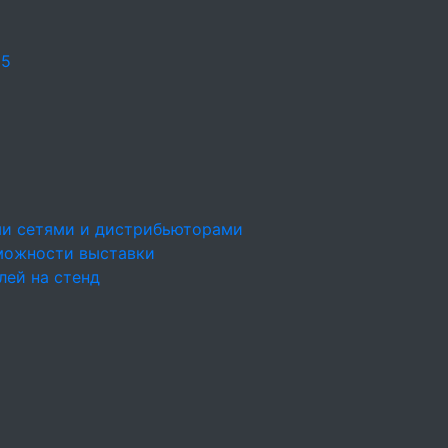
25
ми сетями и дистрибьюторами
можности выставки
лей на стенд