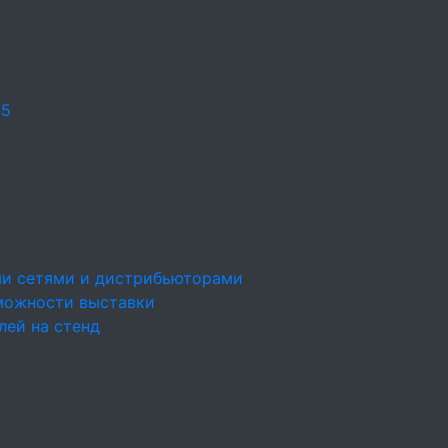
25
ми сетями и дистрибьюторами
можности выставки
лей на стенд