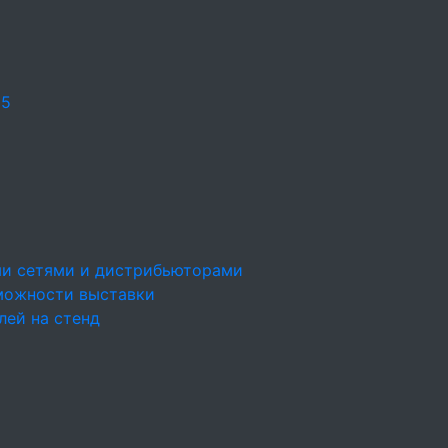
25
ми сетями и дистрибьюторами
можности выставки
лей на стенд