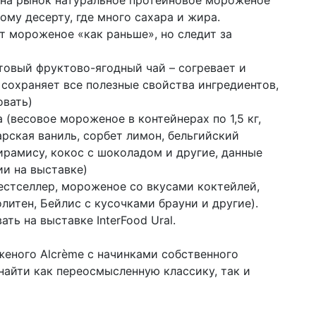
на рынок натуральное протеиновое мороженое
ому десерту, где много сахара и жира.
ит мороженое «как раньше», но следит за
отовый фруктово-ягодный чай – согревает и
 сохраняет все полезные свойства ингредиентов,
овать)
(весовое мороженое в контейнерах по 1,5 кг,
рская ваниль, сорбет лимон, бельгийский
ирамису, кокос с шоколадом и другие, данные
ии на выставке)
бестселлер, мороженое со вкусами коктейлей,
литен, Бейлис с кусочками брауни и другие).
ь на выставке InterFood Ural.
еного Alcrème с начинками собственного
найти как переосмысленную классику, так и