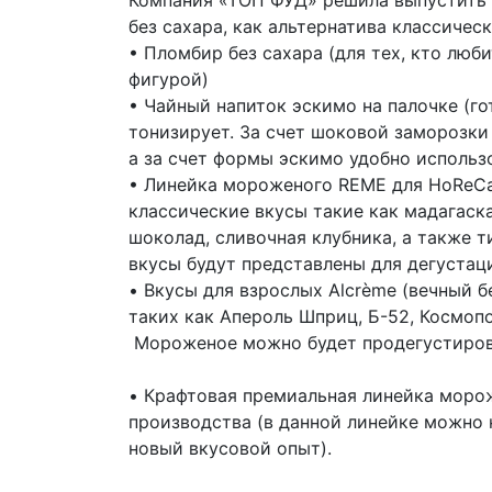
Компания «ТОП ФУД» решила выпустить 
без сахара, как альтернатива классическ
• Пломбир без сахара (для тех, кто люб
фигурой)
• Чайный напиток эскимо на палочке (г
тонизирует. За счет шоковой заморозки
а за счет формы эскимо удобно использ
• Линейка мороженого REME для HoReCa 
классические вкусы такие как мадагаска
шоколад, сливочная клубника, а также т
вкусы будут представлены для дегустац
• Вкусы для взрослых Alcrème (вечный 
таких как Апероль Шприц, Б-52, Космопо
Мороженое можно будет продегустироват
• Крафтовая премиальная линейка морож
производства (в данной линейке можно 
новый вкусовой опыт).