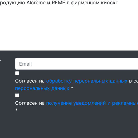
продукцию Alcrème и REME в фирменном киоске
У
Согласен на
обработку персональных данных
в с
персональных данных
*
Согласен на
получение уведомлений и рекламны
*