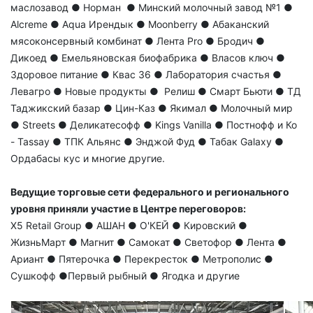
маслозавод ● Норман ● Минский молочный завод №1 ●
Alcreme ● Aqua Ирендык ● Moonberry ● Абаканский
мясоконсервный комбинат ● Лента Pro ● Бродич ●
Дикоед ● Емельяновская биофабрика ● Власов ключ ●
Здоровое питание ● Квас 36 ● Лаборатория счастья ●
Левагро ● Новые продукты ● Релиш ● Смарт Бьюти ● ТД
Таджикский базар ● Цин-Каз ● Якимал ● Молочный мир
● Streets ● Деликатесофф ● Kings Vanilla ● Постнофф и Ко
- Tassay ● ТПК Альянс ● Энджой Фуд ● Табак Galaxy ●
Ордабасы кус и многие другие.
Ведущие торговые сети федерального и регионального
уровня приняли участие в Центре переговоров:
X5 Retail Group ● АШАН ● O'КЕЙ ● Кировский ●
ЖизньМарт ● Магнит ● Самокат ● Светофор ● Лента ●
Ариант ● Пятерочка ● Перекресток ● Метрополис ●
Сушкофф ●Первый рыбный ● Ягодка и другие