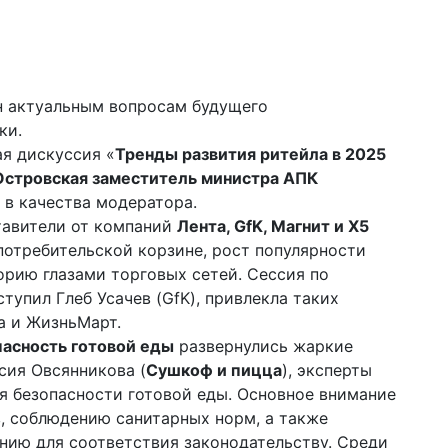
н актуальным вопросам будущего
ки.
я дискуссия «
Тренды развития ритейла в 2025
Островская заместитель министра АПК
 в качества модератора.
тавители от компаний
Лента, GfK, Магнит и Х5
потребительской корзине, рост популярности
рию глазами торговых сетей. Сессия по
упил Глеб Усачев (GfK), привлекла таких
za и ЖизньМарт.
асность готовой еды
развернулись жаркие
сия Овсянникова (
Сушкоф и пицца
), эксперты
я безопасности готовой еды. Основное внимание
, соблюдению санитарных норм, а также
нию для соответствия законодательству. Среди