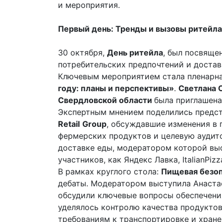
и мероприятия.
Первый день: Тренды и вызовы ритейла
30 октября,
День ритейла
, был посвяще
потребительских предпочтений и достав
Ключевым мероприятием стала пленарна
году: планы и перспективы»
.
Светлана 
Свердловской области
была приглашена
Экспертным мнением поделились предс
Retail
Group
, обсуждавшие изменения в 
фермерских продуктов и целевую аудито
доставке еды, модератором которой выст
участников, как Яндекс Лавка, ItalianPiz
В рамках круглого стола:
Пищевая безоп
дебаты. Модератором выступила Анаста
обсудили ключевые вопросы обеспечени
уделялось контролю качества продуктов
требованиям к транспортировке и хране