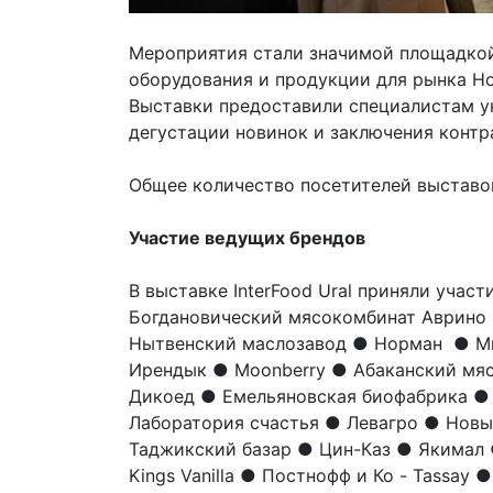
Мероприятия стали значимой площадкой
оборудования и продукции для рынка H
Выставки предоставили специалистам у
дегустации новинок и заключения контр
Общее количество посетителей выстав
Участие ведущих брендов
В выставке InterFood Ural приняли участ
Богдановический мясокомбинат Аврино ●
Нытвенский маслозавод ● Норман ● Ми
Ирендык ● Moonberry ● Абаканский мя
Дикоед ● Емельяновская биофабрика ● 
Лаборатория счастья ● Левагро ● Нов
Таджикский базар ● Цин-Каз ● Якимал
Kings Vanilla ● Постнофф и Ко - Tassay