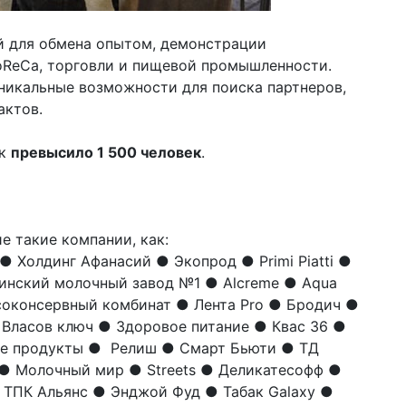
 для обмена опытом, демонстрации
oReCa, торговли и пищевой промышленности.
никальные возможности для поиска партнеров,
актов.
ок
превысило 1 500 человек
.
ие такие компании, как:
 Холдинг Афанасий ● Экопрод ● Primi Piatti ●
нский молочный завод №1 ● Alcreme ● Aqua
соконсервный комбинат ● Лента Pro ● Бродич ●
Власов ключ ● Здоровое питание ● Квас 36 ●
ые продукты ● Релиш ● Смарт Бьюти ● ТД
 ● Молочный мир ● Streets ● Деликатесофф ●
 ● ТПК Альянс ● Энджой Фуд ● Табак Galaxy ●