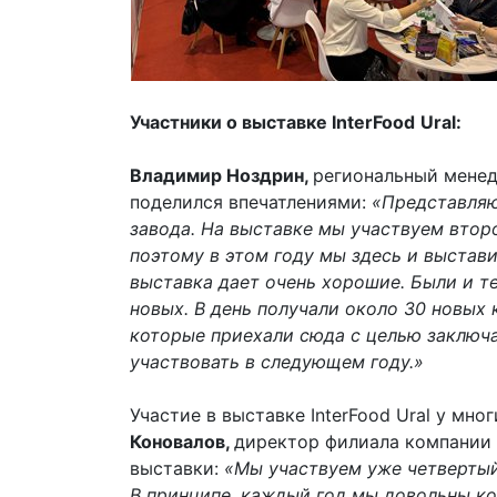
Участники о выставке
InterFood
Ural
:
Владимир Ноздрин,
региональный менед
поделился впечатлениями:
«Представляю
завода. На выставке мы участвуем второ
поэтому в этом году мы здесь и выстав
выставка дает очень хорошие. Были и те
новых. В день получали около 30 новых 
которые приехали сюда с целью заключа
участвовать в следующем году.»
Участие в выставке InterFood Ural у мн
Коновалов,
директор филиала компании 
выставки:
«Мы участвуем уже четвертый
В принципе, каждый год мы довольны ко