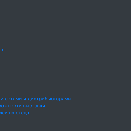
25
ми сетями и дистрибьюторами
можности выставки
лей на стенд