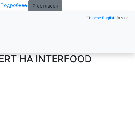
.
Подробнее
Я согласен
Chinese
English
Russian
р
RT НА INTERFOOD