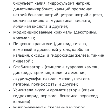
бисульфит калия; гидросульфит натрия;
диметилдикарбонат; кальций пропионат,
натрий бензоат, натрий цитрат, натрий ацетат,
молочная кислота, муравьиная кислота,
яблочная кислота и другие);
Модифицированные крахмалы (декстрины,
крахмалы);
Пищевые красители (диоксид титана,
каменный и древесный уголь, карбонат
кальция, оксиды и гидроксиды железа, таннин
пищевой);
Стабилизаторы (глицерин, гуаровая камедь,
диоксиды кремния, калия и аммония,
лаурилсульфат натрия, маннит, пектины,
пептоны, полифосфаты и другие);
Усилители вкуса и ароматизаторы (лизин
гидрохлорид, перекись бензоила, пероксид
кальция);
Микро-элементы (железный купорос,