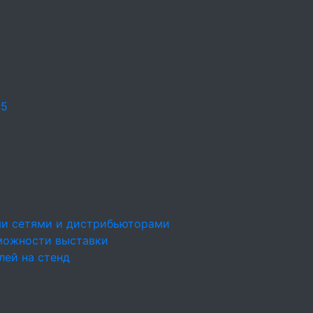
25
ми сетями и дистрибьюторами
можности выставки
лей на стенд