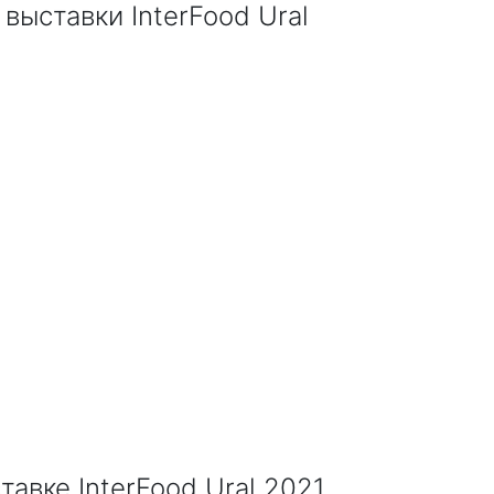
выставки InterFood Ural
авке InterFood Ural 2021