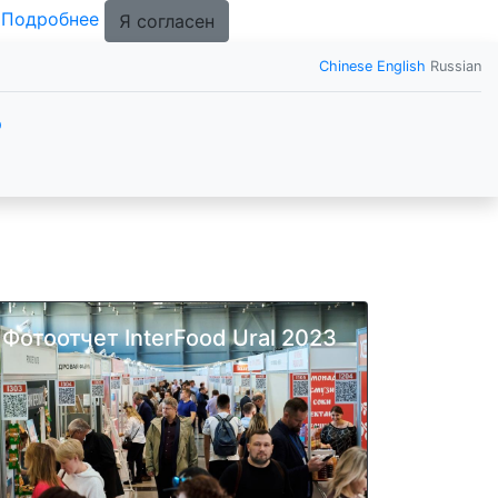
.
Подробнее
Я согласен
Chinese
English
Russian
р
Фотоотчет InterFood Ural 2023