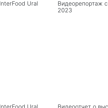
nterFood Ural
Видеорепортаж с 
2023
nterFood Ural
Видеоотчет о выст